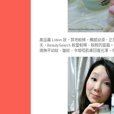
產品屬 Lotion 狀，質地較稀，觸感幼滑，正是 
天，BeautySearch 較愛較稀、較輕的
速撫平幼紋、皺紋，令暗啞肌膚回復光澤，