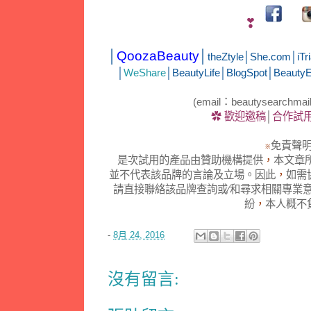
❣
│
QoozaBeauty
│
theZtyle
│
She.com
│
iTri
│
WeShare
│
BeautyLife
│
BlogSpot
│
Beauty
(email：beautysearchmai
✿
歡迎邀稿
│
合作試
※
免責聲
是次試用的產品由贊助機構提供
，
本文章
並不代表該品牌的言論及立場。因此
，
如需
請直接聯絡該品牌查詢或∕和尋求相關專業
紛
，
本人概不
-
8月 24, 2016
沒有留言: