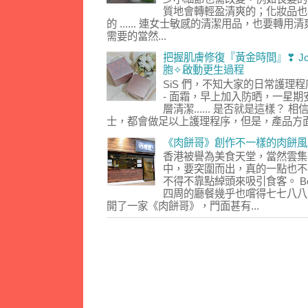
質地會轉輕盈清爽的；化妝品也
的 ...... 連女士敏感的清潔用品，也要轉
需要的當然...
把握肌膚修復『黃金時間』❣ Jou
胞✧啟動更生過程
SiS 們，不知大家的日常護理程序是
- 面霜，早上加入防晒，一星
層清潔...... 是否就是這樣
士，都會做足以上護理程序，但是，產品方面
《肉餅哥》創作不一樣的肉餅風
香港被譽為美食天堂，當然雲集
中，要突圍而出，真的一點也不
不得不靠點綽頭來吸引食客。 Bea
四周的廳餐幾乎也嚐得七七八八
開了一家《肉餅哥》，門面甚有...